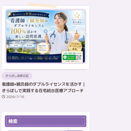
きらぼし成長日記
看護師×鍼灸師のダブルライセンスを活かす｜
きらぼしで実践する在宅統合医療アプローチ
2026/7/18
検索