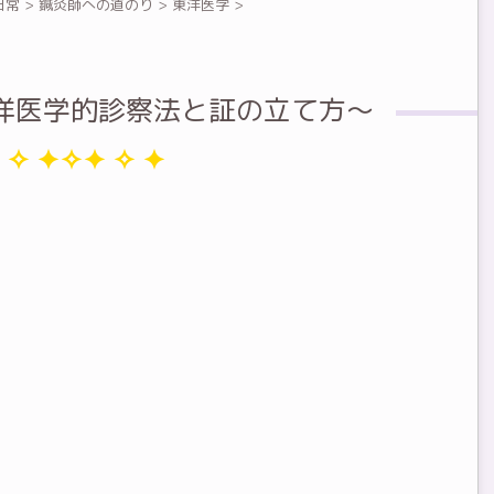
日常
>
鍼灸師への道のり
>
東洋医学
>
洋医学的診察法と証の立て方～