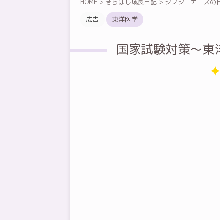
HOME
>
きらぼし成長日記
>
ジプシーナースの
広告
東洋医学
国家試験対策～東