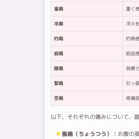
重痛
重く
冷痛
冷え
灼痛
灼熱
絞痛
絞扼
隠痛
我慢
掣痛
引っ
空痛
疼痛
以下、それぞれの痛みについて、
脹痛（ちょうつう）：
お腹の