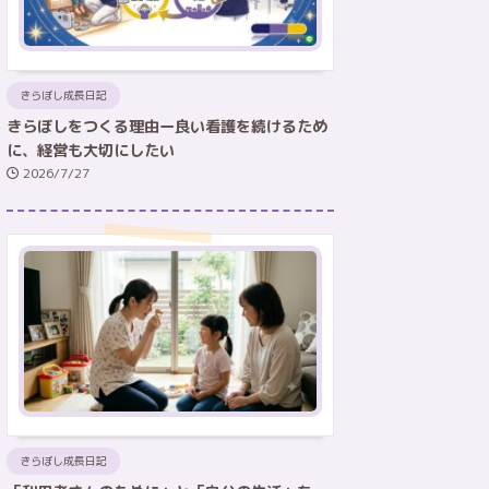
きらぼし成長日記
きらぼしをつくる理由ー良い看護を続けるため
に、経営も大切にしたい
2026/7/27
きらぼし成長日記