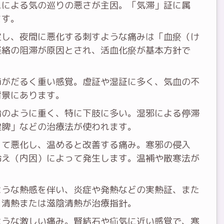
スによる気の巡りの悪さが主因。「気滞」証に属
ます。
定し、夜間に悪化する刺すような痛みは「血瘀（け
経絡の阻滞が原因とされ、活血化瘀が基本方針で
節がだるく重い感覚。虚証や湿証に多く、気血の不
背景にあります。
鉛のように重く、特に下肢に多い。湿邪による停滞
健脾」などの治療法が使われます。
って悪化し、温めると改善する痛み。寒邪の侵入
冷え（内因）によって発生します。温補や散寒法が
ような熱感を伴い、炎症や発熱などの実熱証、また
。清熱または滋陰清熱が治療指針。
ような激しい痛み。腎結石や疝気に近い感覚で、寒