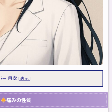
目次
[
表示
]
痛みの性質