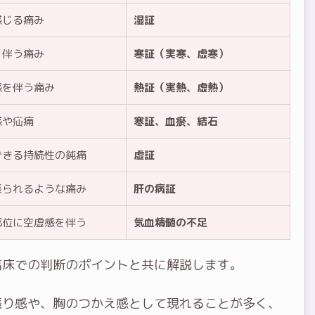
感じる痛み
湿証
を伴う痛み
寒証（実寒、虚寒）
感を伴う痛み
熱証（実熱、虚熱）
感や疝痛
寒証、血瘀、結石
できる持続性の鈍痛
虚証
張られるような痛み
肝の病証
部位に空虚感を伴う
気血精髄の不足
臨床での判断のポイントと共に解説します。
張り感や、胸のつかえ感として現れることが多く、