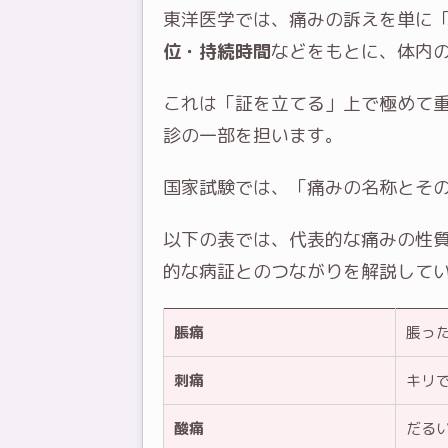
東洋医学では、痛みの訴えを単に
位・持続時間
などをもとに、体内
これは「証を立てる」上で極めて
診の一部を担います。
国家試験では、「痛みの名称とそ
以下の表では、代表的な痛みの性
的な病証とのつながりを解説して
脹痛
脹っ
刺痛
キリ
酸痛
だる