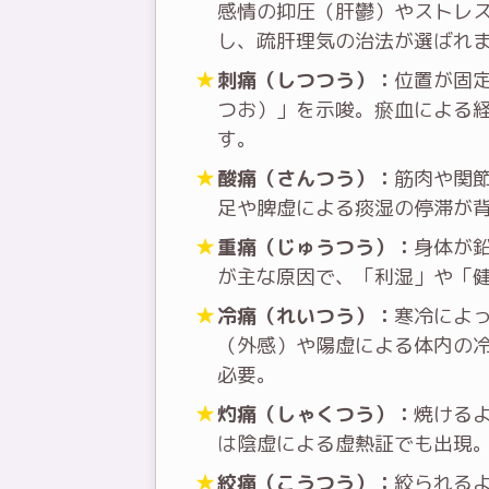
感情の抑圧（肝鬱）やストレ
し、疏肝理気の治法が選ばれ
刺痛（しつつう）：
位置が固
つお）」を示唆。瘀血による
す。
酸痛（さんつう）：
筋肉や関
足や脾虚による痰湿の停滞が
重痛（じゅうつう）：
身体が
が主な原因で、「利湿」や「
冷痛（れいつう）：
寒冷によ
（外感）や陽虚による体内の
必要。
灼痛（しゃくつう）：
焼ける
は陰虚による虚熱証でも出現
絞痛（こうつう）：
絞られる