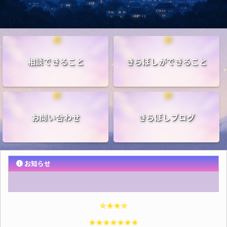
相談できること
きらぼしができること
お問い合わせ
きらぼしブログ
お知らせ
✯✬✬✯
✬✬✬✬✬✬✬