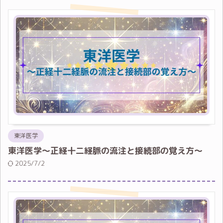
東洋医学
東洋医学～正経十二経脈の流注と接続部の覚え方～
2025/7/2