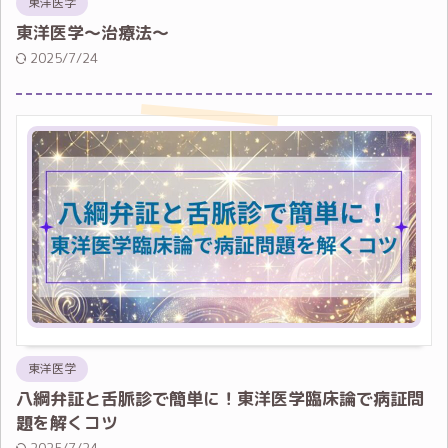
東洋医学
東洋医学〜治療法〜
2025/7/24
東洋医学
八綱弁証と舌脈診で簡単に！東洋医学臨床論で病証問
題を解くコツ