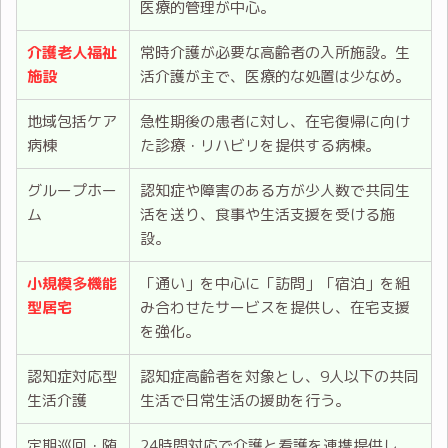
医療的管理が中心。
介護老人福祉
常時介護が必要な高齢者の入所施設。生
施設
活介護が主で、医療的な処置は少なめ。
地域包括ケア
急性期後の患者に対し、在宅復帰に向け
病棟
た診療・リハビリを提供する病棟。
グループホー
認知症や障害のある方が少人数で共同生
ム
活を送り、食事や生活支援を受ける施
設。
小規模多機能
「通い」を中心に「訪問」「宿泊」を組
型居宅
み合わせたサービスを提供し、在宅支援
を強化。
認知症対応型
認知症高齢者を対象とし、9人以下の共同
生活介護
生活で日常生活の援助を行う。
定期巡回・随
24時間対応で介護と看護を連携提供し、