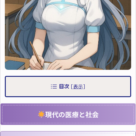
目次
[
表示
]
現代の医療と社会