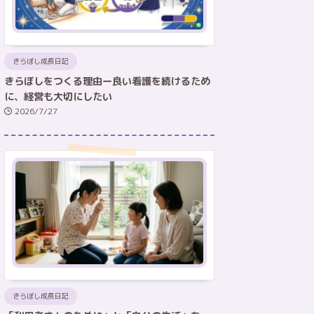
きらぼし成長日記
きらぼしをつくる理由ー良い看護を続けるため
に、経営も大切にしたい
2026/7/27
きらぼし成長日記