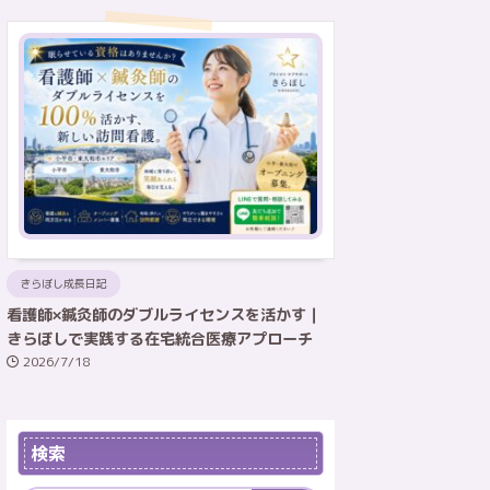
きらぼし成長日記
看護師×鍼灸師のダブルライセンスを活かす｜
きらぼしで実践する在宅統合医療アプローチ
2026/7/18
検索