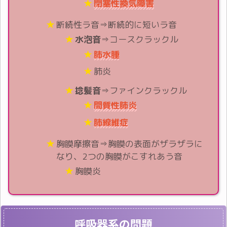
閉塞性換気障害
断続性ラ音⇒断続的に短いラ音
水泡音
⇒コースクラックル
肺水腫
肺炎
捻髪音
⇒ファインクラックル
間質性肺炎
肺線維症
胸膜摩擦音⇒胸膜の表面がザラザラに
なり、2つの胸膜がこすれあう音
胸膜炎
呼吸器系の問題