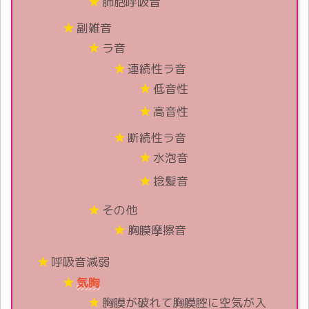
肺胞呼吸音
副雑音
ラ音
連続性ラ音
低音性
高音性
断続性ラ音
水泡音
捻髪音
その他
胸膜摩擦音
呼吸音減弱
気胸
胸膜が破れて胸膜腔に空気が入