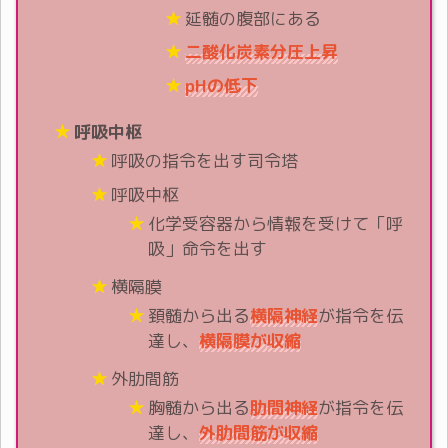
延髄の腹部にある
二酸化炭素分圧上昇
pHの低下
呼吸中枢
呼吸の指令を出す司令塔
呼吸中枢
化学受容器から情報を受けて「呼
吸」命令を出す
横隔膜
頚髄から出る
横隔神経
が指令を伝
達し、
横隔膜が収縮
外肋間筋
胸髄から出る
肋間神経
が指令を伝
達し、
外肋間筋が収縮