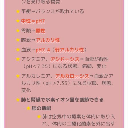
ンを受け取る物質
平衡⇒バランスが取れている
中性＝pH7
胃酸⇒
酸性
膵液⇒
アルカリ性
血液⇒
pH7.4
（
弱アルカリ性
）
アシデミア、
アシドーシス
⇒血液が酸性
（pH＜7.35）になる状態、病態、変化
アルカレミア、
アルカローシス
⇒血液がア
ルカリ性（pH＞7.35）になる状態、病態、
変化
肺と腎臓で水素イオン量を調節できる
肺の機能
肺は空気中の酸素を体内に取り入
れ、体内の二酸化酸素を外に出す