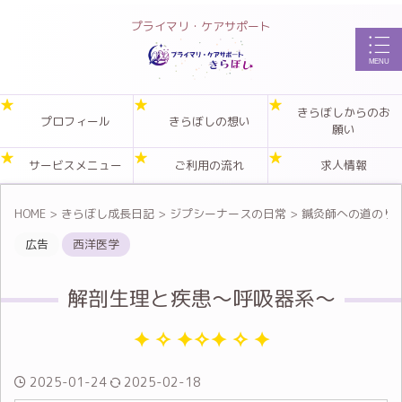
プライマリ・ケアサポート
きらぼしからのお
プロフィール
きらぼしの想い
願い
サービスメニュー
ご利用の流れ
求人情報
HOME
>
きらぼし成長日記
>
ジプシーナースの日常
>
鍼灸師への道のり
広告
西洋医学
解剖生理と疾患～呼吸器系～
2025-01-24
2025-02-18