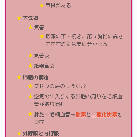
声帯がある
下気道
気管
喉頭の下に続き、第５胸椎の高さ
で左右の気管支に分かれる
気管支
細器官支
肺胞の構造
ブドウの房のような形
空気の出入りする肺胞の周りを毛細血
管が取り囲む
肺胞＋毛細血管⇒
酸素
と
二酸化炭素
を
交換
外呼吸と内呼吸