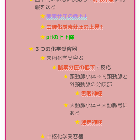
報を送る
酸素分圧の低下↓
二酸化炭素分圧の上昇↑
pHの上下降
３つの化学受容器
末梢化学受容器
酸素分圧の低下
に反応
頸動脈小体⇒内頚動脈と
外頸動脈の分岐部
舌咽神経
大動脈小体⇒大動脈弓に
ある
迷走神経
中枢化学受容器