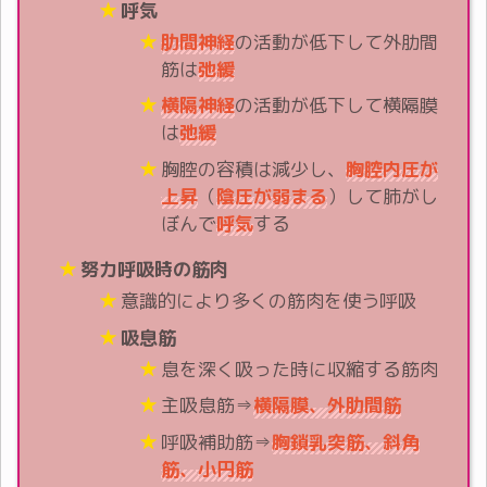
呼気
肋間神経
の活動が低下して外肋間
筋は
弛緩
横隔神経
の活動が低下して横隔膜
は
弛緩
胸腔の容積は減少し、
胸腔内圧が
上昇
（
陰圧が弱まる
）して肺がし
ぼんで
呼気
する
努力呼吸時の筋肉
意識的により多くの筋肉を使う呼吸
吸息筋
息を深く吸った時に収縮する筋肉
主吸息筋⇒
横隔膜、外肋間筋
呼吸補助筋⇒
胸鎖乳突筋、斜角
筋、小円筋