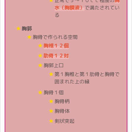
正常で５～１０ｃｃ程度の
胸
水（胸膜液）
で満たされてい
る
胸郭
胸骨で作られる空間
胸椎１２個
肋骨１２対
胸郭上口
第１胸椎と第１肋骨と胸骨で
囲まれた上の縁
胸骨１個
胸骨柄
胸骨体
剣状突起