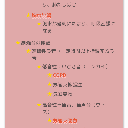
り、肺がしぼむ
胸水貯留
胸水が過剰にたまり、呼吸困難に
なる
副雑音の種類
連続性ラ音
⇒一定時間以上持続するラ
音
低音性
⇒いびき音（ロンカイ）
COPD
気管支拡張症
気道異物
高音性
⇒笛音、笛声音（ウィー
ズ）
気管支喘息