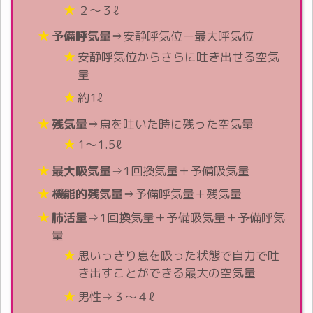
２～３ℓ
予備呼気量
⇒安静呼気位ー最大呼気位
安静呼気位からさらに吐き出せる空気
量
約1ℓ
残気量
⇒息を吐いた時に残った空気量
1～1.5ℓ
最大吸気量
⇒1回換気量＋予備吸気量
機能的残気量
⇒予備呼気量＋残気量
肺活量
⇒1回換気量＋予備吸気量＋予備呼気
量
思いっきり息を吸った状態で自力で吐
き出すことができる最大の空気量
男性⇒３～４ℓ