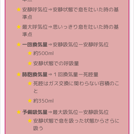
安静呼気位⇒安静状態で息を吐いた時の基
準点
最大呼気位⇒思いっきり息を吐いた時の基
準点
一回換気量
⇒安静吸気位ー安静呼気位
約500ml
安静状態での呼吸量
肺胞換気量
⇒１回換気量ー死腔量
死腔はガス交換に関わらない容積のこ
と
約350ml
予備吸気量
⇒最大吸気位ー安静吸気位
安静状態で息を吸った状態からさらに
吸う