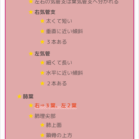
左右の気管支は葉気管支へ分かれる
右気管支
太くて短い
垂直に近い傾斜
３本ある
左気管
細くて長い
水平に近い傾斜
２本ある
肺葉
右
⇒
３葉、左２葉
肺理尖部
肺上面
鎖骨の上方