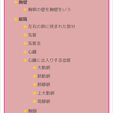
胸壁
胸郭の壁を胸壁をいう
縦隔
左右の肺に挟まれた部分
気管
気管支
心臓
心臓に出入りする血管
大動脈
肺動脈
肺静脈
上大動脈
奇静脈
胸腺