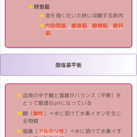
呼息筋
息を強く吐いた時に収縮する筋肉
内肋間筋、腹直筋、腹横筋、腹斜
筋
酸塩基平衡
血液の中で酸と塩基がバランス（平衡）を
とって最適なpHになっている
酸（
酸性
）⇒水に溶けて水素イオンを生じ
る物質
塩基（
アルカリ性
）⇒水に溶けて水素イオ