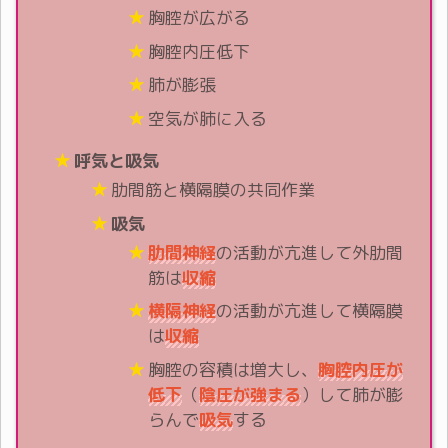
胸腔が広がる
胸腔内圧低下
肺が膨張
空気が肺に入る
呼気と吸気
肋間筋と横隔膜の共同作業
吸気
肋間神経
の活動が亢進して外肋間
筋は
収縮
横隔神経
の活動が亢進して横隔膜
は
収縮
胸腔の容積は増大し、
胸腔内圧が
低下
（
陰圧が強まる
）して肺が膨
らんで
吸気
する