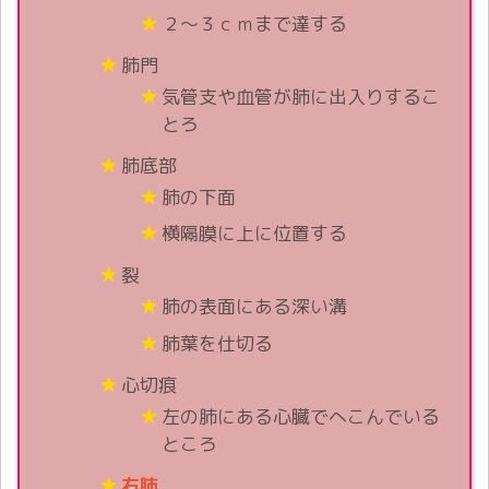
２～３ｃｍまで達する
肺門
気管支や血管が肺に出入りするこ
とろ
肺底部
肺の下面
横隔膜に上に位置する
裂
肺の表面にある深い溝
肺葉を仕切る
心切痕
左の肺にある心臓でへこんでいる
ところ
右肺