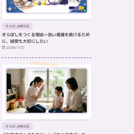
きらぼし成長日記
きらぼしをつくる理由ー良い看護を続けるため
に、経営も大切にしたい
2026/7/27
きらぼし成長日記