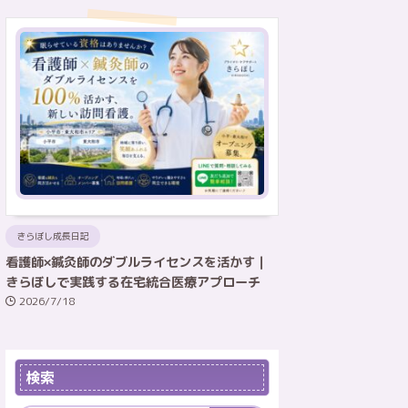
きらぼし成長日記
看護師×鍼灸師のダブルライセンスを活かす｜
きらぼしで実践する在宅統合医療アプローチ
2026/7/18
検索