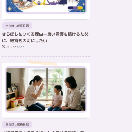
きらぼし成長日記
きらぼしをつくる理由ー良い看護を続けるため
に、経営も大切にしたい
2026/7/27
きらぼし成長日記