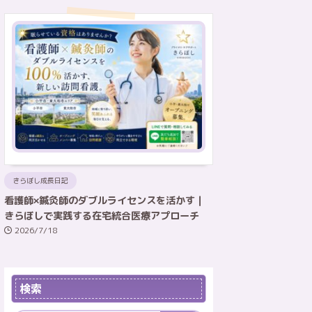
きらぼし成長日記
看護師×鍼灸師のダブルライセンスを活かす｜
きらぼしで実践する在宅統合医療アプローチ
2026/7/18
検索