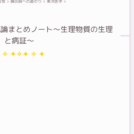
日常
>
鍼灸師への道のり
>
東洋医学
>
概論まとめノート～生理物質の生理
と病証～