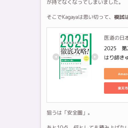
が持てなくなってしまいました。
そこでKagayaは思い切って、
模試
医道の日
2025　
はり師きゅ
Ama
楽天市
狙うは「安全圏」。
あと10点、何としても積み上げた