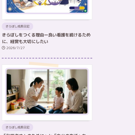
きらぼし成長日記
きらぼしをつくる理由ー良い看護を続けるため
に、経営も大切にしたい
2026/7/27
きらぼし成長日記