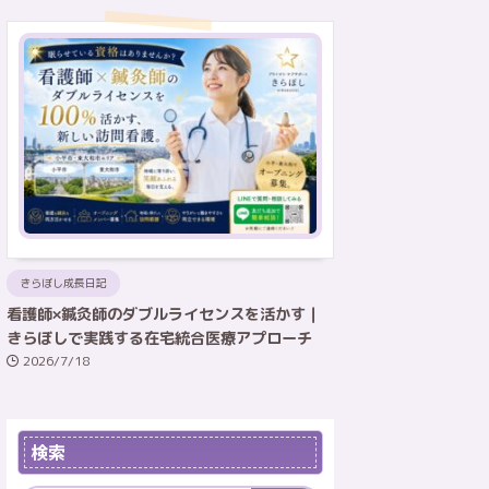
きらぼし成長日記
看護師×鍼灸師のダブルライセンスを活かす｜
きらぼしで実践する在宅統合医療アプローチ
2026/7/18
検索