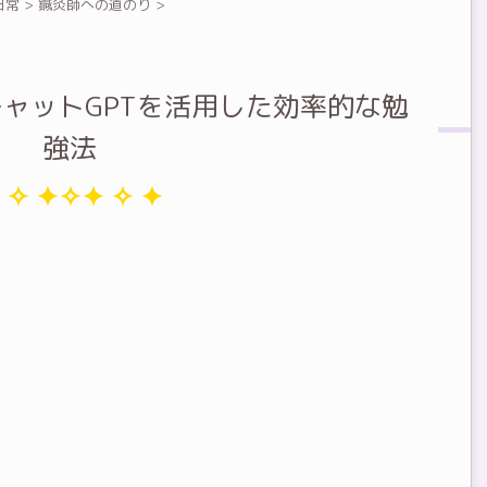
日常
>
鍼灸師への道のり
>
ャットGPTを活用した効率的な勉
強法