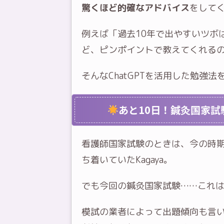
驚くほど的確なアドバイス
をして
例えば「過去10年で出やすいツボ
ど、ピンポイントで教えてくれる
そんなChatGPTを活用した勉強
あと10日！鍼灸国家試
看護師国家試験のときは、今の時
ち着いていたKagaya。
でも今回の鍼灸国家試験……これ
模試の業者によって出題傾向も言