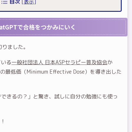
目次
[
表示
]
atGPTで合格をつかみにいく
切りました。
ている
一般社団法人 日本ASPセラピー普及協会
か
低価（Minimum Effective Dose）を導き出した
までできるの？」と驚き、試しに自分の勉強にも使っ
る！